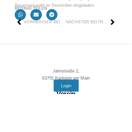
Bayernauswahl im Dezember eingeladen.
BEITRAG TEILEN
VORHERIGER BEITRAG
NÄCHSTER BEITRAG
Jahnstraße 2,
63791 Karlstein am Main
Login
Verein
Mitgliedschaft
Vereinssatzung
Anfahrt
News
Rechtliches