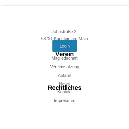
Jahnstraße 2,
63791 Karlstein am Main
Login
Verein
Mitgliedschaft
Vereinssatzung
Anfahrt
News
Rechtliches
Kontakt
Impressum
Datenschutz
Social Media
Instagram - tvgrosswelzheim
Instagram - Volleyball