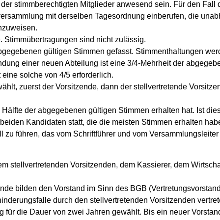
der stimmberechtigten Mitglieder anwesend sein. Für den Fall 
rversammlung mit derselben Tagesordnung einberufen, die unab
inzuweisen.
. Stimmübertragungen sind nicht zulässig.
bgegebenen gültigen Stimmen gefasst. Stimmenthaltungen werde
dung einer neuen Abteilung ist eine 3/4-Mehrheit der abgegeb
eine solche von 4/5 erforderlich.
hlt, zuerst der Vorsitzende, dann der stellvertretende Vorsitzen
e Hälfte der abgegebenen gültigen Stimmen erhalten hat. Ist die
eiden Kandidaten statt, die die meisten Stimmen erhalten hab
l zu führen, das vom Schriftführer und vom Versammlungsleiter 
m stellvertretenden Vorsitzenden, dem Kassierer, dem Wirtscha
zende bilden den Vorstand im Sinn des
BGB
(Vertretungsvorstand)
inderungsfalle durch den stellvertretenden Vorsitzenden vertret
 für die Dauer von zwei Jahren gewählt. Bis ein neuer Vorstand