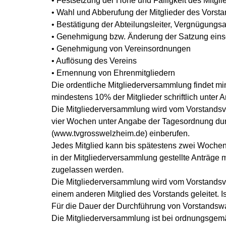
• Festsetzung der Höhe und Fälligkeit des Mitgli
• Wahl und Abberufung der Mitglieder des Vorst
• Bestätigung der Abteilungsleiter, Vergnügungsau
• Genehmigung bzw. Änderung der Satzung einsc
• Genehmigung von Vereinsordnungen
• Auflösung des Vereins
• Ernennung von Ehrenmitgliedern
Die ordentliche Mitgliederversammlung findet mi
mindestens 10% der Mitglieder schriftlich unte
Die Mitgliederversammlung wird vom Vorstandsvor
vier Wochen unter Angabe der Tagesordnung durch
(www.tvgrosswelzheim.de) einberufen.
Jedes Mitglied kann bis spätestens zwei Wochen
in der Mitgliederversammlung gestellte Anträge
zugelassen werden.
Die Mitgliederversammlung wird vom Vorstandsvo
einem anderen Mitglied des Vorstands geleitet. I
Für die Dauer der Durchführung von Vorstandsw
Die Mitgliederversammlung ist bei ordnungsgem