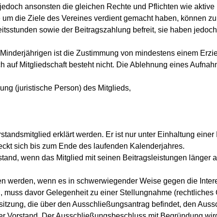
jedoch ansonsten die gleichen Rechte und Pflichten wie aktive 
e um die Ziele des Vereines verdient gemacht haben, können zu
eitsstunden sowie der Beitragszahlung befreit, sie haben jedoc
ei Minderjährigen ist die Zustimmung von mindestens einem Erzi
h auf Mitgliedschaft besteht nicht. Die Ablehnung eines Aufna
ung (juristische Person) des Mitglieds,
rstandsmitglied erklärt werden. Er ist nur unter Einhaltung ein
reckt sich bis zum Ende des laufenden Kalenderjahres.
rstand, wenn das Mitglied mit seinen Beitragsleistungen länger a
n werden, wenn es in schwerwiegender Weise gegen die Interes
 muss davor Gelegenheit zu einer Stellungnahme (rechtliches 
sitzung, die über den Ausschließungsantrag befindet, den Auss
r Vorstand. Der Ausschließungsbeschluss mit Begründung wird 