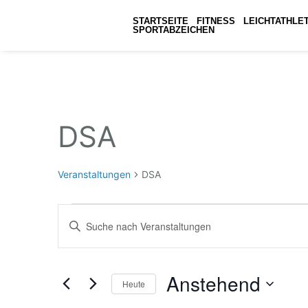
STARTSEITE
FITNESS
LEICHTATHLET
SPORTABZEICHEN
DSA
Veranstaltungen
DSA
Veranstaltungen
Bitte
Schlüsselwort
Suche
eingeben.
Suche
nach
und
Veranstaltungen
Anstehend
Schlüsselwort.
Heute
Ansichten,
Datum