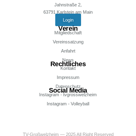
Jahnstraße 2,
63791 Karlstein am Main
Login
Verein
Mitgliedschaft
Vereinssatzung
Anfahrt
News
Rechtliches
Kontakt
Impressum
Datenschutz
Social Media
Instagram - tvgrosswelzheim
Instagram - Volleyball
TV-Großwelzheim — 2025 All Right Reserved