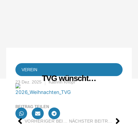
VEREIN
TVG wünscht…
23 Dez. 2025
Kathrin Knopf
BEITRAG TEILEN
VORHERIGER BEITRAG
NÄCHSTER BEITRAG