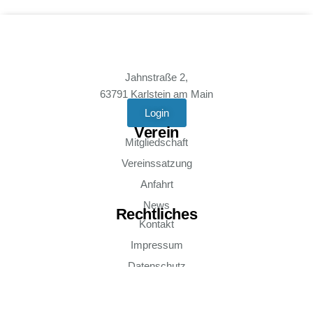
Jahnstraße 2,
63791 Karlstein am Main
Login
Verein
Mitgliedschaft
Vereinssatzung
Anfahrt
News
Rechtliches
Kontakt
Impressum
Datenschutz
Social Media
Instagram - tvgrosswelzheim
Instagram - Volleyball