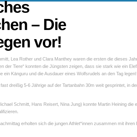
ches
hen – Die
egen vor!
hmitt, Lea Rother und Clara Manthey waren die ersten die dieses J
 der Tiere“ konnten die Jüngsten zeigen, dass sie stark wie ein Ele
ie ein Känguru und die Ausdauer eines Wolfsrudels an den Tag legen!
ast dreißig 5-6 Jährige auf der Tartanbahn 30m weit gesprintet, in 
ichael Schmitt, Hans Reisert, Nina Jung) konnte Martin Heining die 
fizieren.
chmittag erholten sich die jungen Athlet*innen zusammen mit ihren 