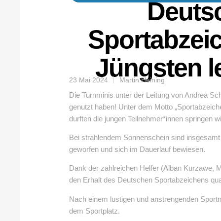
Deuts
Sportabzeic
Jüngsten l
23 Mai 2024
Martin Heining
Die Turnminis unter der Leitung von Andrea Sc
genutzt haben! Unter dem Motto „Sportabzeichen
durften die jungen Teilnehmer*innen springen w
Bei strahlendem Sonnenschein sind insgesamt f
geworfen und sich im Dauerlauf bewiesen.
Dank der zahlreichen Helfer (Alban Kurzawe, M
den Erhalt des Deutschen Sportabzeichens quali
Nach einem lustigen und anstrengenden Sportna
dem Sportplatz.