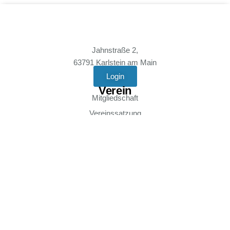
Jahnstraße 2,
63791 Karlstein am Main
Login
Verein
Mitgliedschaft
Vereinssatzung
Anfahrt
News
Rechtliches
Kontakt
Impressum
Datenschutz
Social Media
Instagram - tvgrosswelzheim
Instagram - Volleyball