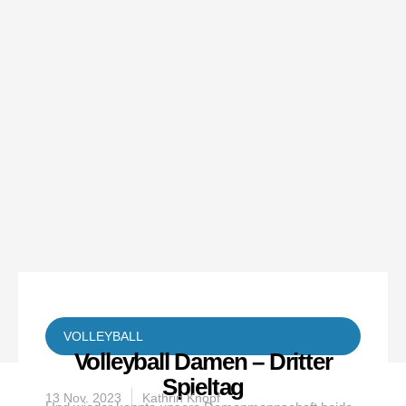
VOLLEYBALL
Volleyball Damen – Dritter
Spieltag
13 Nov. 2023
Kathrin Knopf