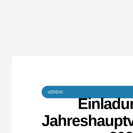
VEREIN
Einladu
Jahreshaupt