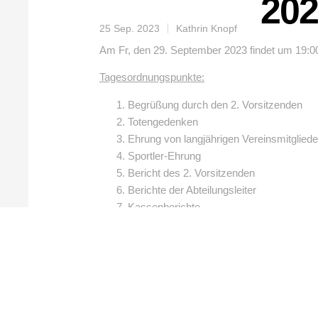
202
25 Sep. 2023
Kathrin Knopf
Am Fr, den 29. September 2023 findet um 19:0
Tagesordnungspunkte:
Begrüßung durch den 2. Vorsitzenden
Totengedenken
Ehrung von langjährigen Vereinsmitgliede
Sportler-Ehrung
Bericht des 2. Vorsitzenden
Berichte der Abteilungsleiter
Kassenberichte
Bericht der Kassenprüfer
Entlastung der Vereinskassiere
Entlastung des Vorstandes
Behandlung von Wünschen und Anträge
Wir laden alle Vereinsmitglieder zur diesjährig
BEITRAG TEILEN