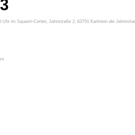
3
0 Uhr im Squash-Center, Jahnstraße 2, 63791 Karlstein die Jahresha
rn
n
en Jahreshauptversammlung recht herzlich ein!!