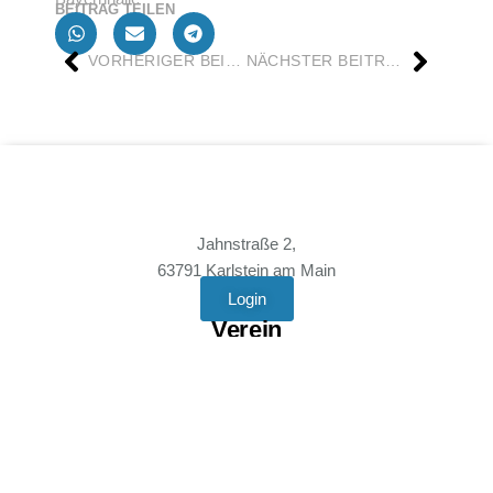
BEITRAG TEILEN
VORHERIGER BEITRAG
NÄCHSTER BEITRAG
Jahnstraße 2,
63791 Karlstein am Main
Login
Verein
Mitgliedschaft
Vereinssatzung
Anfahrt
News
Rechtliches
Kontakt