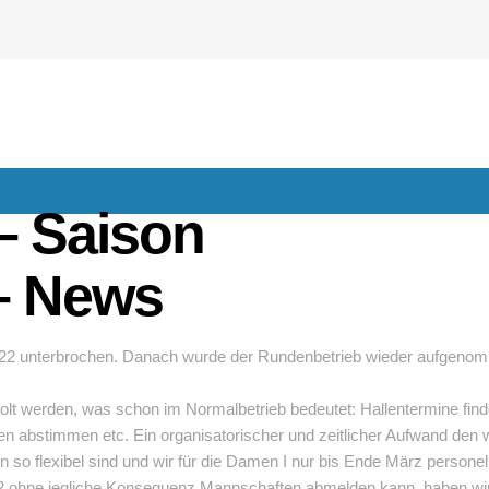
 – Saison
– News
022 unterbrochen. Danach wurde der Rundenbetrieb wieder aufgenom
lt werden, was schon im Normalbetrieb bedeutet: Hallentermine find
n abstimmen etc. Ein organisatorischer und zeitlicher Aufwand den 
ten so flexibel sind und wir für die Damen I nur bis Ende März person
022 ohne jegliche Konsequenz Mannschaften abmelden kann, haben wir