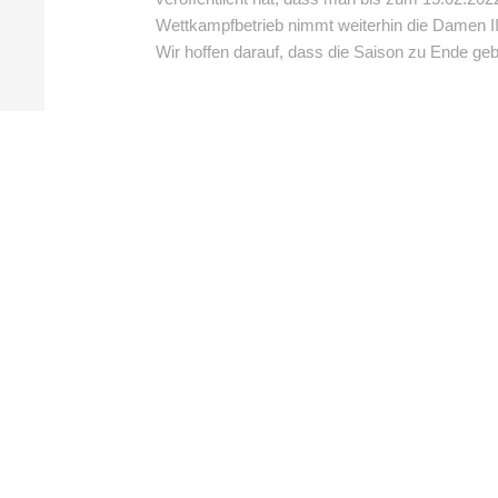
Wettkampfbetrieb nimmt weiterhin die Damen II 
Wir hoffen darauf, dass die Saison zu Ende ge
BEITRAG TEILEN
VORHERIGER BEITRAG
Jahnstraße 2,