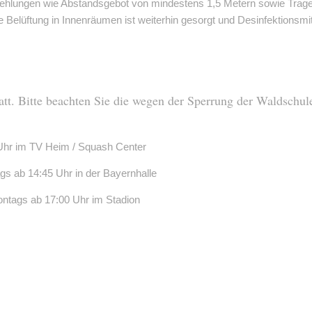
ehlungen wie Abstandsgebot von mindestens 1,5 Metern sowie Tragen
elüftung in Innenräumen ist weiterhin gesorgt und Desinfektionsmitte
att. Bitte beachten Sie die wegen der Sperrung der Waldschule
Uhr im TV Heim / Squash Center
s ab 14:45 Uhr in der Bayernhalle
ontags ab 17:00 Uhr im Stadion
 Heim / Squash Center
hr im TV Heim / Squash Center
 ab 16:00 Uhr in der Bayernhalle
ags ab 15:45 Uhr in der Bayernhalle