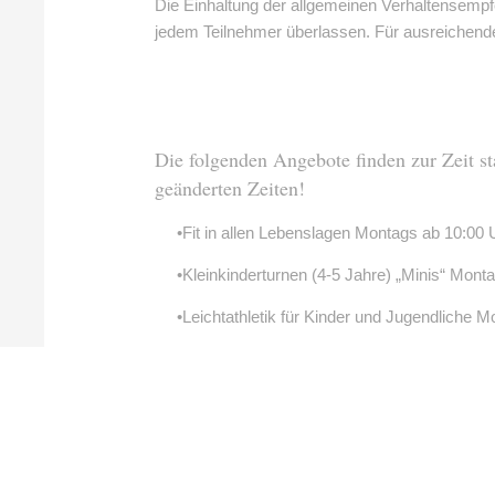
Die Einhaltung der allgemeinen Verhaltensempf
jedem Teilnehmer überlassen. Für ausreichende B
Die folgenden Angebote finden zur Zeit st
geänderten Zeiten!
•Fit in allen Lebenslagen Montags ab 10:00 
•Kleinkinderturnen (4-5 Jahre) „Minis“ Montag
•Leichtathletik für Kinder und Jugendliche M
•Rückenfitness Montags ab 19:30 Uhr im TV
•Montags-Fitnessgruppe Montags ab 20:30 U
•Eltern-Kind-Turnen „Montagsflöhe“ Montags
•Eltern-Kind-Turnen „Dienstagsflöhe “ Dienst