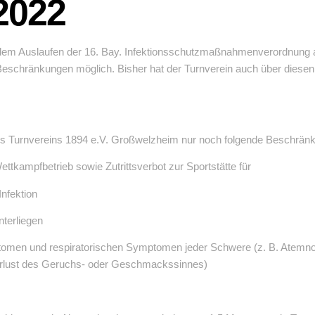
2022
eit dem Auslaufen der 16. Bay. Infektionsschutzmaßnahmenverordnung
eschränkungen möglich. Bisher hat der Turnverein auch über diese
 des Turnvereins 1894 e.V. Großwelzheim nur noch folgende Beschrän
tkampfbetrieb sowie Zutrittsverbot zur Sportstätte für
nfektion
terliegen
omen und respiratorischen Symptomen jeder Schwere (z. B. Atemnot, 
rlust des Geruchs- oder Geschmackssinnes)