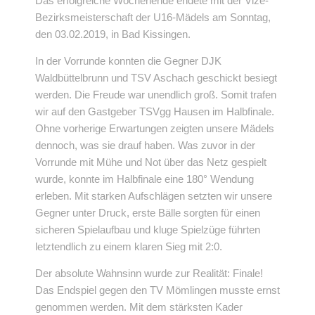
Das erfolgreiche Wochenende endete mit der Vize-
Bezirksmeisterschaft der U16-Mädels am Sonntag,
den 03.02.2019, in Bad Kissingen.
In der Vorrunde konnten die Gegner DJK
Waldbüttelbrunn und TSV Aschach geschickt besiegt
werden. Die Freude war unendlich groß. Somit trafen
wir auf den Gastgeber TSVgg Hausen im Halbfinale.
Ohne vorherige Erwartungen zeigten unsere Mädels
dennoch, was sie drauf haben. Was zuvor in der
Vorrunde mit Mühe und Not
über das Netz gespielt
wurde, konnte im Halbfinale eine 180° Wendung
erleben. Mit starken Aufschlägen setzten wir unsere
Gegner unter Druck, erste Bälle sorgten für einen
sicheren Spielaufbau und kluge Spielzüge führten
letztendlich zu einem klaren Sieg mit 2:0.
Der absolute Wahnsinn wurde zur Realität: Finale!
Das Endspiel gegen den TV Mömlingen musste ernst
genommen werden. Mit dem stärksten Kader