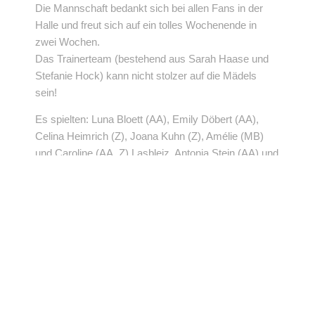
Die Mannschaft bedankt sich bei allen Fans in der
Halle und freut sich auf ein tolles Wochenende in
zwei Wochen.
Das Trainerteam (bestehend aus Sarah Haase und
Stefanie Hock) kann nicht stolzer auf die Mädels
sein!
Es spielten: Luna Bloett (AA), Emily Döbert (AA),
Celina Heimrich (Z), Joana Kuhn (Z), Amélie (MB)
und Caroline (AA, Z) Lasbleiz, Antonia Stein (AA) und
Rebecca Weitz (MB).
BEITRAG TEILEN
VORHERIGER BEITRAG
NÄCHSTER BEITRAG