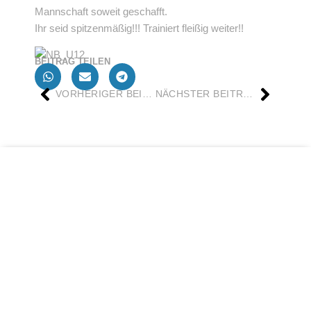
Mannschaft soweit geschafft.
Ihr seid spitzenmäßig!!! Trainiert fleißig weiter!!
BEITRAG TEILEN
VORHERIGER BEITRAG
NÄCHSTER BEITRAG
Jahnstraße 2,
63791 Karlstein am Main
Login
Verein
Mitgliedschaft
Vereinssatzung