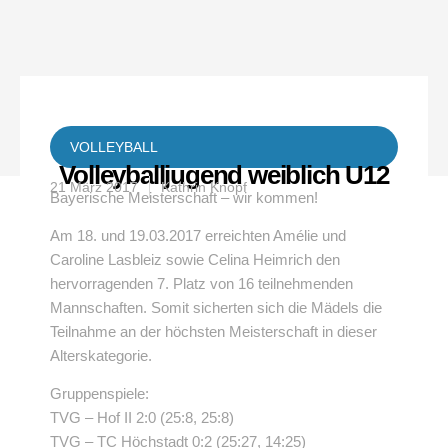
VOLLEYBALL
Volleyballjugend weiblich U12
21 März 2017
Kathrin Knopf
Bayerische Meisterschaft – wir kommen!
Am 18. und 19.03.2017 erreichten Amélie und
Caroline Lasbleiz sowie Celina Heimrich den
hervorragenden 7. Platz von 16 teilnehmenden
Mannschaften. Somit sicherten sich die Mädels die
Teilnahme an der höchsten Meisterschaft in dieser
Alterskategorie.
Gruppenspiele:
TVG – Hof II 2:0 (25:8, 25:8)
TVG – TC Höchstadt 0:2 (25:27, 14:25)