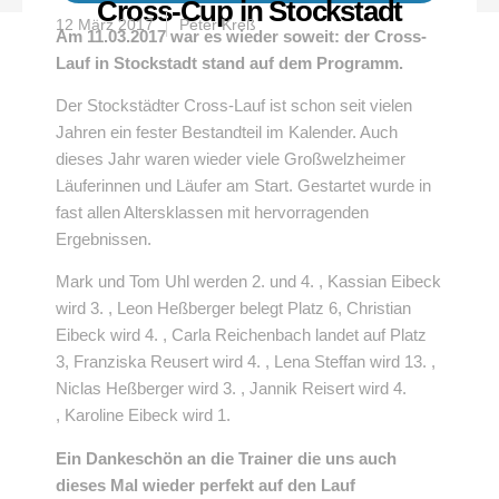
Cross-Cup in Stockstadt
12 März 2017
Peter Kreß
Am 11.03.2017 war es wieder soweit: der Cross-
Lauf in Stockstadt stand auf dem Programm.
Der Stockstädter Cross-Lauf ist schon seit vielen
Jahren ein fester Bestandteil im Kalender. Auch
dieses Jahr waren wieder viele Großwelzheimer
Läuferinnen und Läufer am Start. Gestartet wurde in
fast allen Altersklassen mit hervorragenden
Ergebnissen.
Mark und Tom Uhl werden 2. und 4. , Kassian Eibeck
wird 3. , Leon Heßberger belegt Platz 6, Christian
Eibeck wird 4. , Carla Reichenbach landet auf Platz
3, Franziska Reusert wird 4. , Lena Steffan wird 13. ,
Niclas Heßberger wird 3. , Jannik Reisert wird 4.
, Karoline Eibeck wird 1.
Ein Dankeschön an die Trainer die uns auch
dieses Mal wieder perfekt auf den Lauf