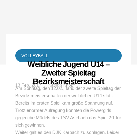
VOLLEYBALL
Weibliche Jugend U14 –
Zweiter Spieltag
Bezirksmeisterschaft
13 Feb. 2017
Kathrin Knopf
Am Sonntag, den 12.02., fand der zweite Spieltag der
Bezirksmeisterschaften der weiblichen U14 statt.
Bereits im ersten Spiel kam große Spannung auf.
Trotz enormer Aufregung konnten die Powergirls
gegen die Mädels des TSV Aschach das Spiel 2:1 für
sich gewinnen.
Weiter galt es den DJK Karbach zu schlagen. Leider