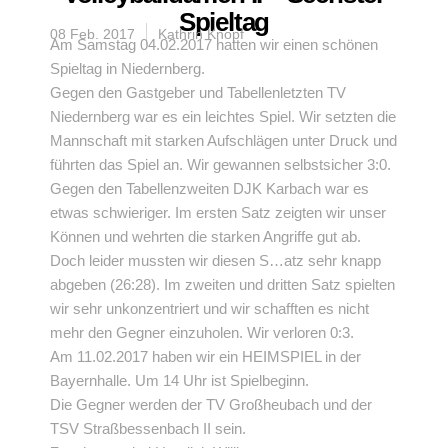
Spieltag
08 Feb. 2017
Kathrin Knopf
Am Samstag 04.02.2017 hatten wir einen schönen
Spieltag in Niedernberg.
Gegen den Gastgeber und Tabellenletzten TV
Niedernberg war es ein leichtes Spiel. Wir setzten die
Mannschaft mit starken Aufschlägen unter Druck und
führten das Spiel an. Wir gewannen selbstsicher 3:0.
Gegen den Tabellenzweiten DJK Karbach war es
etwas schwieriger. Im ersten Satz zeigten wir unser
Können und wehrten die starken Angriffe gut ab.
Doch leider mussten wir diesen S
…
atz sehr knapp
abgeben (26:28). Im zweiten und dritten Satz spielten
wir sehr unkonzentriert und wir schafften es nicht
mehr den Gegner einzuholen. Wir verloren 0:3.
Am 11.02.2017 haben wir ein HEIMSPIEL in der
Bayernhalle. Um 14 Uhr ist Spielbeginn.
Die Gegner werden der TV Großheubach und der
TSV Straßbessenbach II sein.