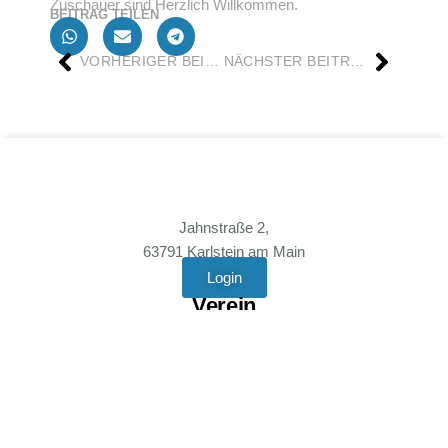
Zuschauer sind Herzlich Willkommen.
BEITRAG TEILEN
VORHERIGER BEITRAG
NÄCHSTER BEITRAG
Jahnstraße 2,
63791 Karlstein am Main
Login
Verein
Mitgliedschaft
Vereinssatzung
Anfahrt
News
Rechtliches
Kontakt