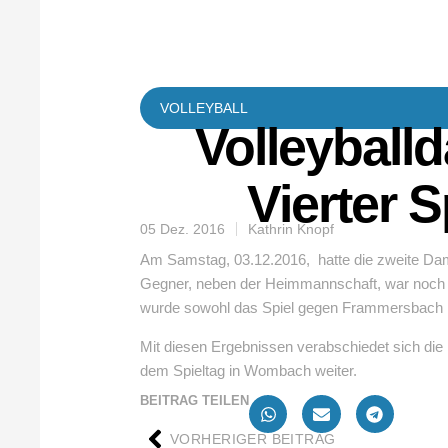
VOLLEYBALL
Volleyballd
Vierter S
05 Dez. 2016
Kathrin Knopf
Am Samstag, 03.12.2016, hatte die zweite Da
Gegner, neben der Heimmannschaft, war noch G
wurde sowohl das Spiel gegen Frammersbach mi
Mit diesen Ergebnissen verabschiedet sich die
dem Spieltag in Wombach weiter.
BEITRAG TEILEN
VORHERIGER BEITRAG