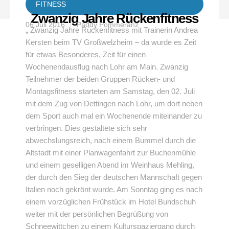
FITNESS
Zwanzig Jahre Rückenfitness
06 Juli 2016
Paddy Pommeranz
„ Zwanzig Jahre Rückenfitness mit Trainerin Andrea
Kersten beim TV Großwelzheim – da wurde es Zeit
für etwas Besonderes, Zeit für einen
Wochenendausflug nach Lohr am Main. Zwanzig
Teilnehmer der beiden Gruppen Rücken- und
Montagsfitness starteten am Samstag, den 02. Juli
mit dem Zug von Dettingen nach Lohr, um dort neben
dem Sport auch mal ein Wochenende miteinander zu
verbringen. Dies gestaltete sich sehr
abwechslungsreich, nach einem Bummel durch die
Altstadt mit einer Planwagenfahrt zur Buchenmühle
und einem geselligen Abend im Weinhaus Mehling,
der durch den Sieg der deutschen Mannschaft gegen
Italien noch gekrönt wurde. Am Sonntag ging es nach
einem vorzüglichen Frühstück im Hotel Bundschuh
weiter mit der persönlichen Begrüßung von
Schneewittchen zu einem Kulturspaziergang durch